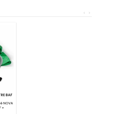
<
>
TRE BAF
ilé NOVA
F +