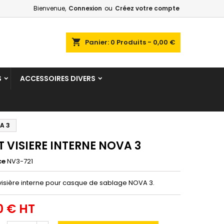
Bienvenue,
Connexion
ou
Créez votre compte
shopping_cart
Panier:
0
Produits - 0,00 €
S
ACCESSOIRES DIVERS
A 3
T VISIERE INTERNE NOVA 3
ce
NV3-721
 visière interne pour casque de sablage NOVA 3.
0 € HT