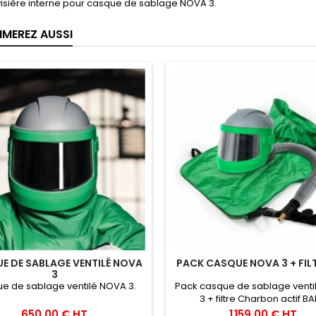
visière interne pour casque de sablage NOVA 3.
IMEREZ AUSSI
E DE SABLAGE VENTILÉ NOVA
PACK CASQUE NOVA 3 + FIL
3
e de sablage ventilé NOVA 3.
Pack casque de sablage vent
3 + filtre Charbon actif BA
Accessoires.
Prix
Prix
650,00 € HT
1 159,00 € HT