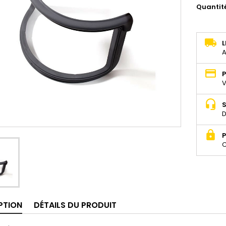
Quantit
L
A
P
V
S
D
P
C
PTION
DÉTAILS DU PRODUIT