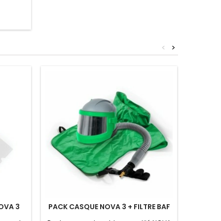
<
>
OVA 3
PACK CASQUE NOVA 3 + FILTRE BAF
CLIPS