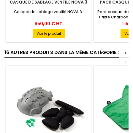
CASQUE DE SABLAGE VENTILÉ NOVA 3
PACK CASQUE NO
Casque de sablage ventilé NOVA 3.
Pack casque de s
+ filtre Charbon a
Prix
Prix
650,00 € HT
1 159
Voir le produit
Voir 
16 AUTRES PRODUITS DANS LA MÊME CATÉGORIE :
>
<