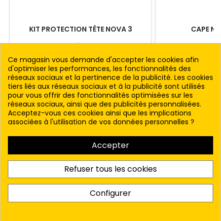
KIT PROTECTION TÊTE NOVA 3
CAPE NY
Kit de protection tête pour casque de
Cape en nylon po
sablage NOVA 3.
NO
Ce magasin vous demande d'accepter les cookies afin
Prix
Prix
117,00 € HT
181,
d'optimiser les performances, les fonctionnalités des
réseaux sociaux et la pertinence de la publicité. Les cookies
Voir le produit
Voir 
tiers liés aux réseaux sociaux et à la publicité sont utilisés
pour vous offrir des fonctionnalités optimisées sur les
réseaux sociaux, ainsi que des publicités personnalisées.
Acceptez-vous ces cookies ainsi que les implications
associées à l'utilisation de vos données personnelles ?

PRODUITS
Accepter

NOTRE SOCIÉTÉ
Refuser tous les cookies

VOTRE COMPTE
Configurer

CONTACT