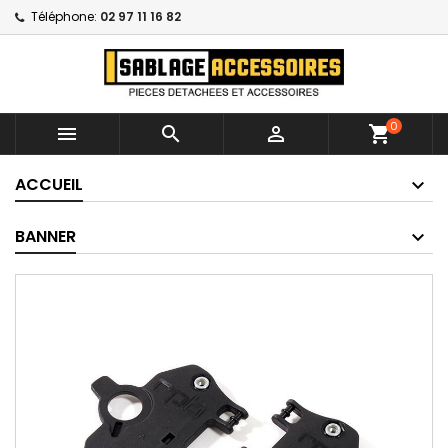
Téléphone:
02 97 11 16 82
0



shopping_cart
ACCUEIL
BANNER