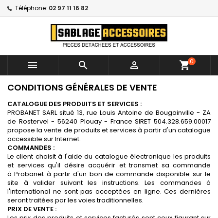
Téléphone:
02 97 11 16 82
0



shopping_cart
CONDITIONS GÉNÉRALES DE VENTE
CATALOGUE DES PRODUITS ET SERVICES :
PROBANET SARL situé 13, rue Louis Antoine de Bougainville - ZA
de Rostervel - 56240 Plouay - France SIRET 504.328.659.00017
propose la vente de produits et services à partir d'un catalogue
accessible sur Internet.
COMMANDES :
Le client choisit à l'aide du catalogue électronique les produits
et services qu'il désire acquérir et transmet sa commande
à Probanet à partir d'un bon de commande disponible sur le
site à valider suivant les instructions. Les commandes à
l'international ne sont pas acceptées en ligne. Ces dernières
seront traitées par les voies traditionnelles.
PRIX DE VENTE :
Les prix des produits et services facturés sont ceux figurant sur