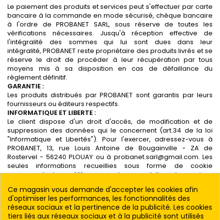
Le paiement des produits et services peut s'effectuer par carte
bancaire à la commande en mode sécurisé, chèque bancaire
à l'ordre de PROBANET SARL, sous réserve de toutes les
vérifications nécessaires. Jusqu'à réception effective de
l'intégralité des sommes qui lui sont dues dans leur
intégralité, PROBANET reste propriétaire des produits livrés et se
réserve le droit de procéder à leur récupération par tous
moyens mis à sa disposition en cas de défaillance du
règlement définitif.
GARANTIE :
Les produits distribués par PROBANET sont garantis par leurs
fournisseurs ou éditeurs respectifs.
INFORMATIQUE ET LIBERTE :
Le client dispose d'un droit d'accès, de modification et de
suppression des données qui le concernent (art.34 de la loi
"Informatique et Libertés"). Pour l'exercer, adressez-vous à
PROBANET, 13, rue Louis Antoine de Bougainville - ZA de
Rostervel - 56240 PLOUAY ou à probanet.sarl@gmail.com. Les
seules informations recueillies sous forme de cookie
concernent les références des produits et services
commandés et un numéro d'identifiant généré de façon
Ce magasin vous demande d'accepter les cookies afin
aléatoire.
d'optimiser les performances, les fonctionnalités des
LITIGES :
réseaux sociaux et la pertinence de la publicité. Les cookies
En cas de litige, les parties font attribution de juridiction au
tiers liés aux réseaux sociaux et à la publicité sont utilisés
Tribunal de Commerce 56100 - Lorient France.