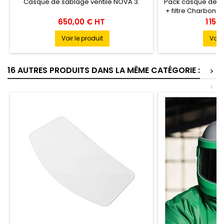
Casque de sablage ventilé NOVA 3.
Pack casque de s
+ filtre Charbon a
Prix
Prix
650,00 € HT
1 159
Voir le produit
Voir 
16 AUTRES PRODUITS DANS LA MÊME CATÉGORIE :
>
<