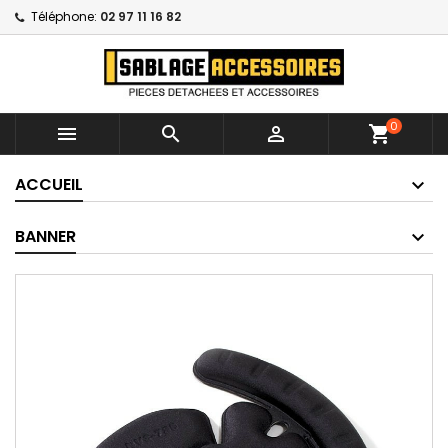
Téléphone:
02 97 11 16 82
0



shopping_cart
ACCUEIL
BANNER