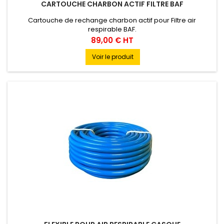
CARTOUCHE CHARBON ACTIF FILTRE BAF
Cartouche de rechange charbon actif pour Filtre air
respirable BAF.
Prix
89,00 € HT
Voir le produit