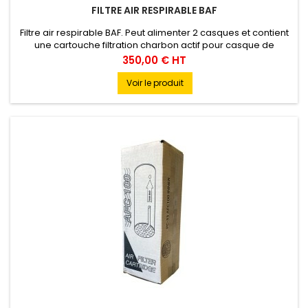
FILTRE AIR RESPIRABLE BAF
Filtre air respirable BAF. Peut alimenter 2 casques et contient
une cartouche filtration charbon actif pour casque de
sablage ventilé.
Prix
350,00 € HT
Voir le produit