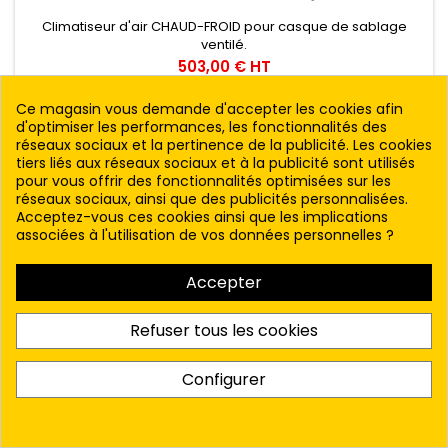
Climatiseur d'air CHAUD-FROID pour casque de sablage
ventilé.
Prix
503,00 € HT
Voir le produit
Ce magasin vous demande d'accepter les cookies afin
d'optimiser les performances, les fonctionnalités des
réseaux sociaux et la pertinence de la publicité. Les cookies
tiers liés aux réseaux sociaux et à la publicité sont utilisés
pour vous offrir des fonctionnalités optimisées sur les
RETOUR EN HAUT

réseaux sociaux, ainsi que des publicités personnalisées.
Acceptez-vous ces cookies ainsi que les implications
associées à l'utilisation de vos données personnelles ?

PRODUITS
Accepter

NOTRE SOCIÉTÉ
Refuser tous les cookies

VOTRE COMPTE
Configurer

CONTACT