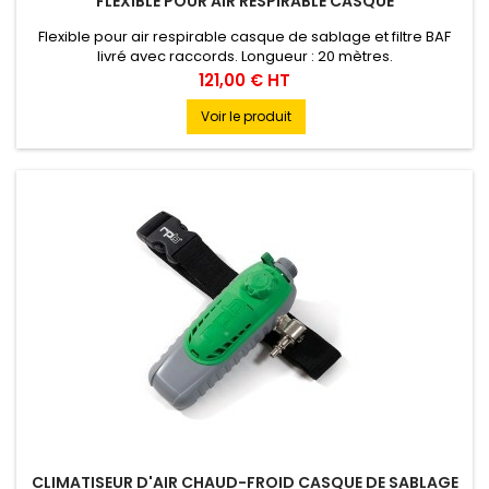
FLEXIBLE POUR AIR RESPIRABLE CASQUE
Flexible pour air respirable casque de sablage et filtre BAF
livré avec raccords. Longueur : 20 mètres.
Prix
121,00 € HT
Voir le produit
CLIMATISEUR D'AIR CHAUD-FROID CASQUE DE SABLAGE