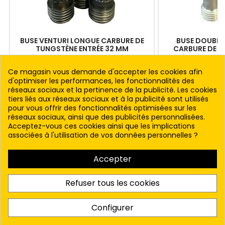
BUSE VENTURI LONGUE CARBURE DE
BUSE DOUBLE
TUNGSTÈNE ENTRÉE 32 MM
CARBURE DE B
Revêtement : PU Filetage P.U. : DIAM. 50
Revêtement : ALU
MM. ENTRÉE DIAM. : 32 MM.- POUR TUYAU :
ALUMINIUM : DIAM.
Ce magasin vous demande d'accepter les cookies afin
3/4" ET PLUS CHOISISSEZ LE DIAMETRE DE
25 MM.- POUR T
Prix
Prix
122,00 € HT
188,
d'optimiser les performances, les fonctionnalités des
VOTRE BUSE CI-DESSOUS
CHOISISSEZ LE DI
réseaux sociaux et la pertinence de la publicité. Les cookies
CI-
Voir le produit
Voir 
tiers liés aux réseaux sociaux et à la publicité sont utilisés
pour vous offrir des fonctionnalités optimisées sur les
réseaux sociaux, ainsi que des publicités personnalisées.
Acceptez-vous ces cookies ainsi que les implications
associées à l'utilisation de vos données personnelles ?

PRODUITS
Accepter

NOTRE SOCIÉTÉ
Refuser tous les cookies

VOTRE COMPTE
Configurer