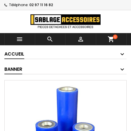
Téléphone:
02 97 11 16 82
0



shopping_cart
ACCUEIL
BANNER