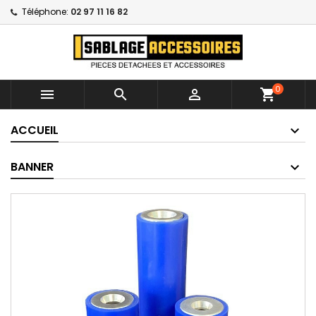
Téléphone:
02 97 11 16 82
0



shopping_cart
ACCUEIL
BANNER