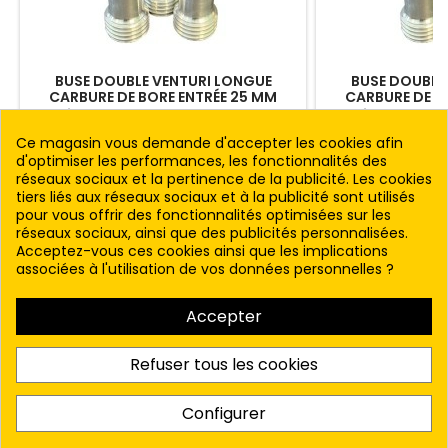
BUSE DOUBLE VENTURI LONGUE
BUSE DOUBLE
CARBURE DE BORE ENTRÉE 25 MM
CARBURE DE B
Revêtement : ALUMINIUM + PU Filetage
Revêtement : ALU
ALUMINIUM : DIAM. 50 MM. ENTRÉE DIAM. :
ALUMINIUM : DIAM.
Ce magasin vous demande d'accepter les cookies afin
25 MM.- POUR TUYAU : 3/4" ET PLUS
32 MM.- POUR T
Prix
Prix
188,00 € HT
163,
d'optimiser les performances, les fonctionnalités des
CHOISISSEZ LE DIAMETRE DE VOTRE BUSE
CHOISISSEZ LE DI
réseaux sociaux et la pertinence de la publicité. Les cookies
CI-DESSOUS
CI-
Voir le produit
Voir 
tiers liés aux réseaux sociaux et à la publicité sont utilisés
pour vous offrir des fonctionnalités optimisées sur les
réseaux sociaux, ainsi que des publicités personnalisées.
Acceptez-vous ces cookies ainsi que les implications
associées à l'utilisation de vos données personnelles ?

PRODUITS
Accepter

NOTRE SOCIÉTÉ
Refuser tous les cookies

VOTRE COMPTE
Configurer