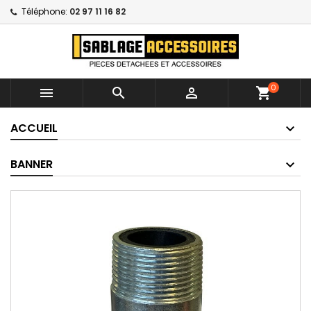
Téléphone:
02 97 11 16 82
0



shopping_cart
ACCUEIL
BANNER