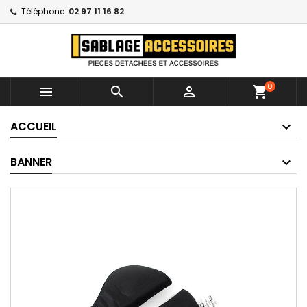
Téléphone:
02 97 11 16 82
0



shopping_cart
ACCUEIL
BANNER